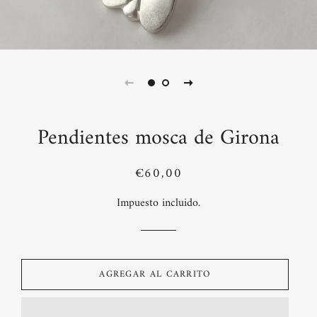
Pendientes mosca de Girona
Precio
Precio
€60,00
habitual
de
Impuesto incluido.
venta
AGREGAR AL CARRITO